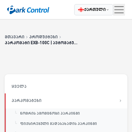
|
Casatrade
ჩვენ შესახებ
კარიერა
დაგვიკავშირდი
ბლოგი
ქართული
მთავარი
პროდუქტები
პარკომატი EXB-100C | ავტომატური გამსვლელი ტერმინალი
ყველა
პარკომატები
ნომრის ამომცნობი პარკინგი
ფიქსირებული გადასახადის პარკინგი