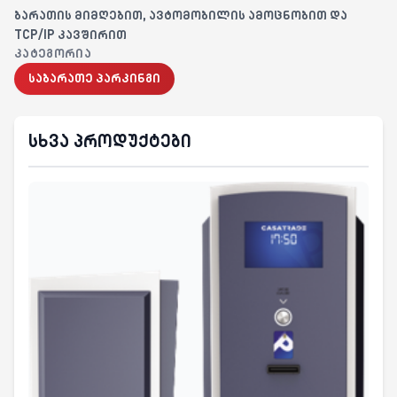
ბარათის მიმღებით, ავტომობილის ამოცნობით და
TCP/IP კავშირით
ᲙᲐᲢᲔᲒᲝᲠᲘᲐ
საბარათე პარკინგი
სხვა პროდუქტები